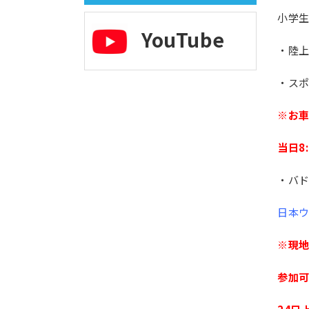
小学
YouTube
・陸
・ス
※お
当日8
・バ
日本ウ
※現
参加可