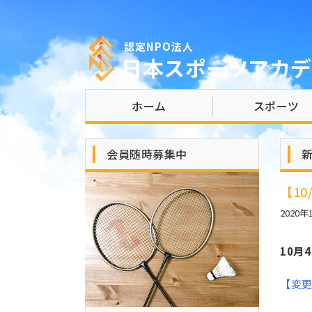
認定NPO法人
日本スポーツアカデ
ホーム
スポーツ
会員随時募集中
【1
2020年
10月
【変