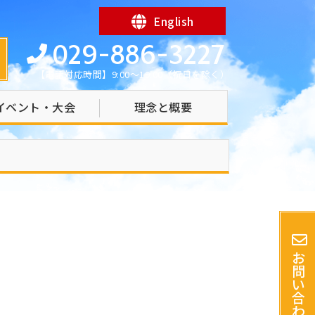
English
029-886-3227
【電話対応時間】9:00～19:00（祝日を除く）
イベント・大会
理念と概要
お
問
い
合
わ