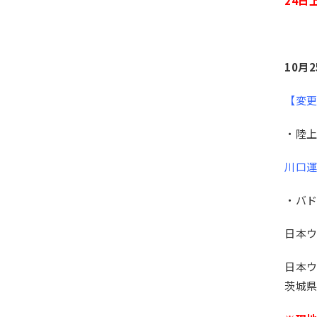
24日
10月
【変
・陸
川口運動
・バ
日本ウ
日本
茨城県