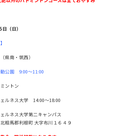
上記以外のバドミントンコースは全ておやすみ
25日（日）
更】
上（県南・筑西）
公園 9:00〜11:00
ドミントン
ェルネス大学 14:00〜18:00
ウェルネス大学第二キャンパス
北相馬郡利根町 大字布川１６４９