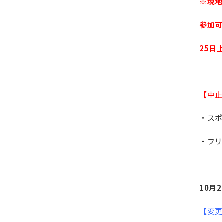
※現
参加可
25日
【中
・ス
・フ
10月
【変