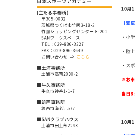
日本スポーツアカデミー
10月
(主たる事務所)
〒305-0032
【変
茨城県つくば市竹園3-18-2
竹園ショッピングセンター E-201
・小
SANワークスペース
TEL：029-886-3227
FAX：029-896-3649
・陸
お問い合わせ ⇒
こちら
・ス
■土浦事務所
土浦市高岡2030-2
※お
■牛久事務所
牛久市神谷1-1-7
当日8
■筑西事務所
筑西市海老江577
■SANクラブハウス
10月
土浦市田土部2243