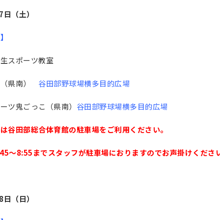
17日（土）
更】
学生スポーツ教室
上（県南）
谷田部野球場横多目的広場
ポーツ鬼ごっこ（県南）
谷田部野球場横多目的広場
車は谷田部総合体育館の駐車場をご利用ください。
:45〜8:55までスタッフが駐車場におりますのでお声掛けくださ
18日（日）