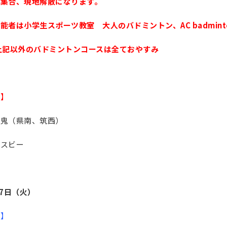
地集合、現地解散になります。
能者は小学生スポーツ教室 大人のバドミントン、AC badmint
上記以外のバドミントンコースは全ておやすみ
止】
ポ鬼（県南、筑西）
リスビー
27日（火）
更】