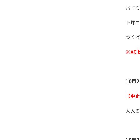
バド
下坪コ
つくば
※AC
10月
【中
大人
10月