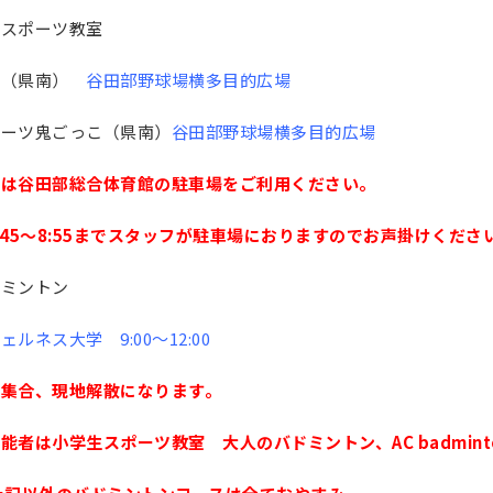
生スポーツ教室
上（県南）
谷田部野球場横多目的広場
ポーツ鬼ごっこ（県南）
谷田部野球場横多目的広場
車は谷田部総合体育館の駐車場をご利用ください。
:45〜8:55までスタッフが駐車場におりますのでお声掛けくださ
ドミントン
ェルネス大学 9:00〜12:00
地集合、現地解散になります。
能者は小学生スポーツ教室 大人のバドミントン、AC badmint