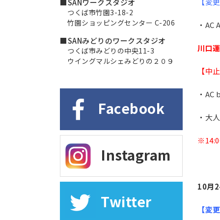
【変
■SANワークスタジオ
つくば市竹園3-18-2
竹園ショッピングセンター C-206
・AC A
■SANみどりのワークスタジオ
川口
つくば市みどりの中央11-3
ウイングマルシェみどりの２０９
【中
・AC
Facebook
・大人
※14
Instagram
10月
Twitter
【変