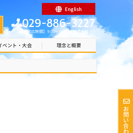
English
029-886-3227
【電話対応時間】9:00～19:00（祝日を除く）
イベント・大会
理念と概要
お
問
い
合
わ