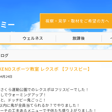
視察・見学・取材をご希望の方へ
ミー
ウェルネス
放課後
ブログ
EKENDスポーツ教室 レクスポ 【フリスビー】
04月24日
のさくら運動公園でのレクスポはフリスビーでした！
回しでウォーミングアップ！
あと、ドッチビー鬼ごっこ！
秒以内に鬼が全員当てられるか？でやりました！
コーチの工夫あるメニューで子供たち盛り上がりました！