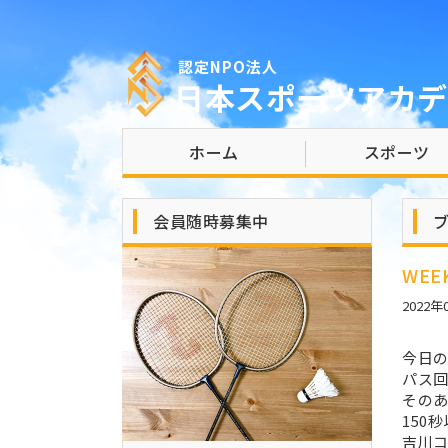
認定NPO法人
日本スポーツアカデ
ホーム
スポーツ
会員随時募集中
WE
2022年
今日
パス
その
150
吉川