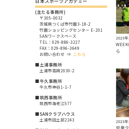
日本スポーツアカデミー
(主たる事務所)
〒305-0032
茨城県つくば市竹園3-18-2
竹園ショッピングセンター E-201
SANワークスペース
2023年
TEL：029-886-3227
WEE
FAX：029-896-3649
ら
お問い合わせ ⇒
こちら
■土浦事務所
土浦市高岡2030-2
■牛久事務所
牛久市神谷1-1-7
■筑西事務所
筑西市海老江577
■SANクラブハウス
土浦市田土部2243
2023年
児童