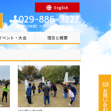
English
029-886-3227
【電話対応時間】9:00～19:00（祝日を除く）
イベント・大会
理念と概要
お
問
い
合
わ
2023年11月29日