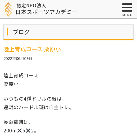
認定NPO法人
日本スポーツアカデミー
MENU
ブログ
陸上育成コース 栗原小
2022年06月09日
陸上育成コース
栗原小
いつもの4種ドリルの後は、
連戦のハードル班は自主トレ。
長距離班は、
200m
5
2。