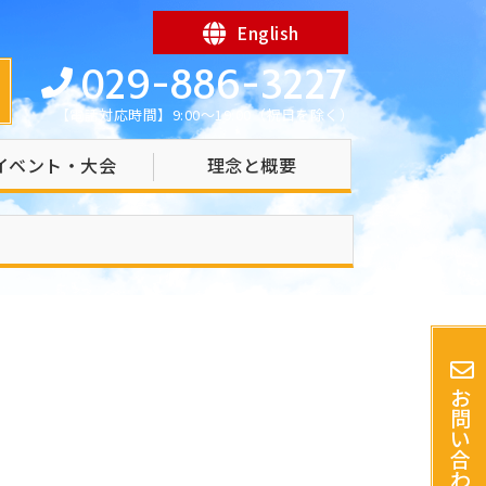
English
029-886-3227
【電話対応時間】9:00～19:00（祝日を除く）
イベント・大会
理念と概要
お
問
い
合
わ