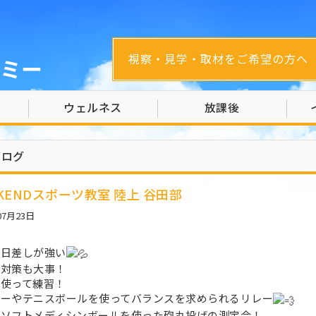
視察・見学・取材をご希望の方へ
ミー
ウェルネス
放課後
ブログ
KENDスポーツ教室 陸上 谷田部
07月23日
は日差しが強い
け対策も大事！
を使って練習！
カーやテニスボールを使ってバランスを求められるリレー
はソフトメディシンボールを使った砲丸投げの測定会！