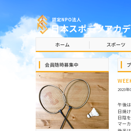
認定NPO法人
日本スポーツアカデ
ホーム
スポーツ
会員随時募集中
WEE
2023年
午後
日焼
日陰
マー
後半