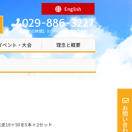
English
029-886-3227
【電話対応時間】9:00～19:00（祝日を除く）
イベント・大会
理念と概要
お
問
い
合
10＋50を5本×2セット
わ