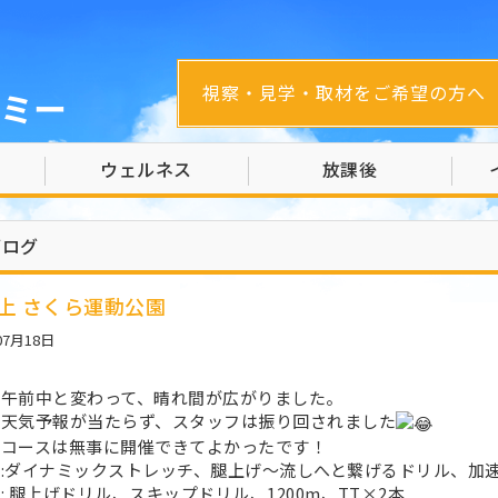
視察・見学・取材をご希望の方へ
ミー
ウェルネス
放課後
ブログ
陸上 さくら運動公園
07月18日
は午前中と変わって、晴れ間が広がりました。
は天気予報が当たらず、スタッフは振り回されました
のコースは無事に開催できてよかったです！
:ダイナミックストレッチ、腿上げ〜流しへと繋げるドリル、加速走
: 腿上げドリル、スキップドリル、1200m、T.T×2本