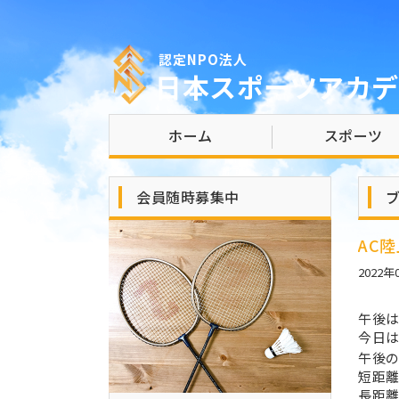
認定NPO法人
日本スポーツアカデ
ホーム
スポーツ
会員随時募集中
AC
2022年
午後
今日
午後
短距離
長距離