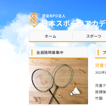
認定NPO法人
日本スポーツアカデ
ホーム
スポーツ
会員随時募集中
児童
2022年
児童
放課
竹園