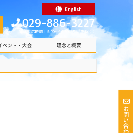
English
029-886-3227
【電話対応時間】9:00～19:00（祝日を除く）
イベント・大会
理念と概要
お
問
い
合
わ